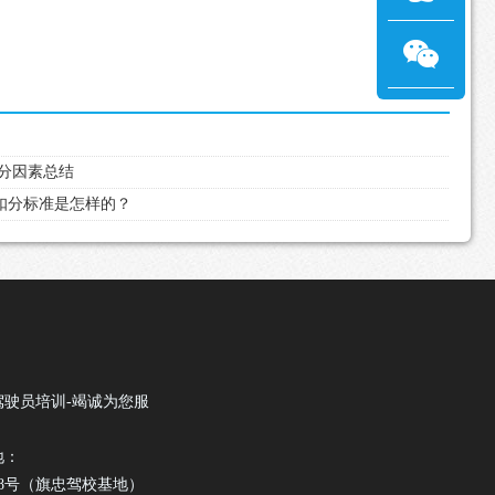
失分因素总结
的扣分标准是怎样的？
驾驶员培训-竭诚为您服
地：
18号（旗忠驾校基地）