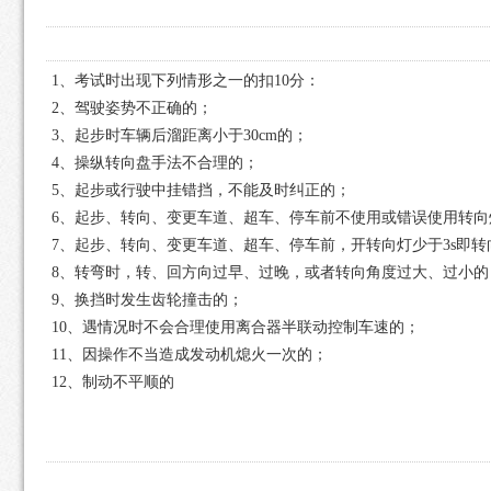
1、考试时出现下列情形之一的扣10分：
2、驾驶姿势不正确的；
3、起步时车辆后溜距离小于30cm的；
4、操纵转向盘手法不合理的；
5、起步或行驶中挂错挡，不能及时纠正的；
6、起步、转向、变更车道、超车、停车前不使用或错误使用转向
7、起步、转向、变更车道、超车、停车前，开转向灯少于3s即转
8、转弯时，转、回方向过早、过晚，或者转向角度过大、过小的
9、换挡时发生齿轮撞击的；
10、遇情况时不会合理使用离合器半联动控制车速的；
11、因操作不当造成发动机熄火一次的；
12、制动不平顺的